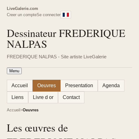
LiveGalerie.com
Creer un compte
Se connecter
Dessinateur FREDERIQUE
NALPAS
FREDERIQUE NALPAS - Site artiste LiveGalerie
Menu
Accueil
Oeuvres
Presentation
Agenda
Liens
Livre d or
Contact
Accueil
Oeuvres
Les œuvres de