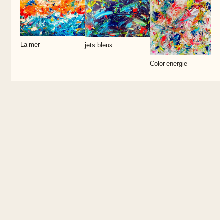
La mer
jets bleus
Color energie
E