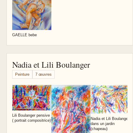
GAELLE bebe
Nadia et Lili Boulanger
Peinture
7 œuvres
L
Lili Boulanger pensive
Nadia et Lili Boulanger
( portrait compositrice)
dans un jardin
(chapeau)