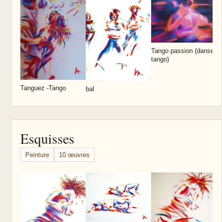
R
d
Tango passion (danse
tango)
Tanguez -Tango
bal
Esquisses
Peinture
10 œuvres
E