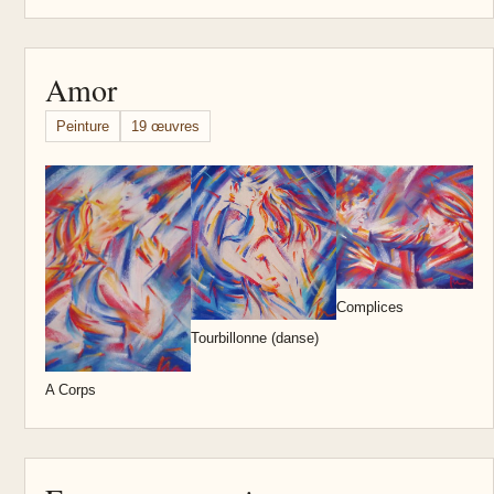
Amor
Peinture
19 œuvres
A
Complices
Tourbillonne (danse)
A Corps