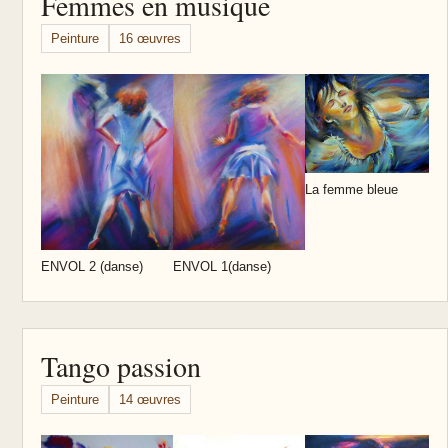
Femmes en musique
Peinture
16 œuvres
L
La femme bleue
ENVOL 2 (danse)
ENVOL 1(danse)
Tango passion
Peinture
14 œuvres