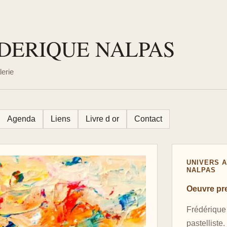
REDERIQUE NALPAS
erie
Agenda
Liens
Livre d or
Contact
UNIVERS 
NALPAS
Oeuvre pre
Frédérique 
pastelliste.